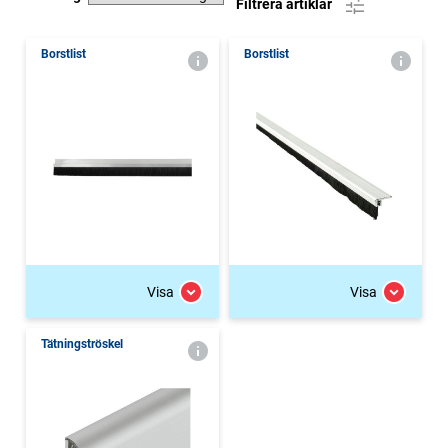
Filtrera artiklar
Borstlist
Borstlist
Visa
Visa
Tätningströskel