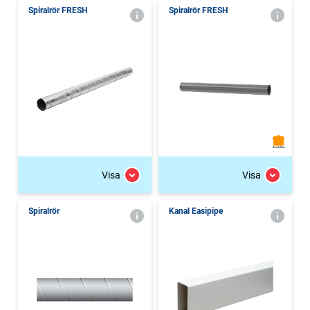
Spiralrör FRESH
Spiralrör FRESH
Visa
Visa
Spiralrör
Kanal Easipipe