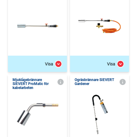
Visa
Visa
Mjuklågebrännare
Ogräsbrännare SIEVERT
SIEVERT ProMatic för
Gardener
kabelarbeten