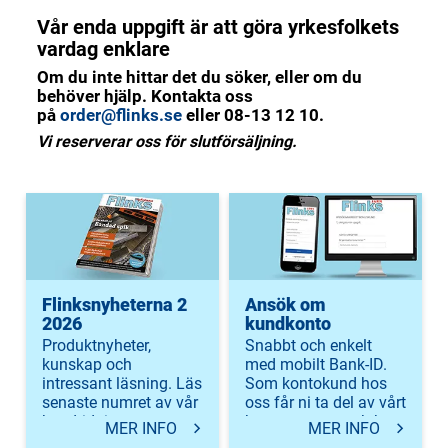
Vår enda uppgift är att göra yrkesfolkets
vardag enklare
Om du inte hittar det du söker, eller om du
behöver hjälp. Kontakta oss
på
order@flinks.se
eller 08-13 12 10.
Vi reserverar oss för slutförsäljning.
Flinksnyheterna 2
Ansök om
2026
kundkonto
Produktnyheter,
Snabbt och enkelt
kunskap och
med mobilt Bank-ID.
intressant läsning. Läs
Som kontokund hos
senaste numret av vår
oss får ni ta del av vårt
kundtidning.
bonussystem och kan
MER INFO
MER INFO
skapa inloggning till