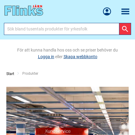
Meny
För att kunna handla hos oss och se priser behöver du
Logga in
eller
Skapa webbkonto
Current:
Produkter
Start