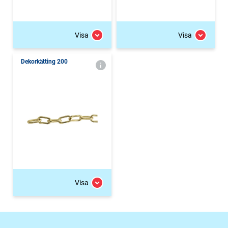
Visa
Visa
Dekorkätting 200
Visa