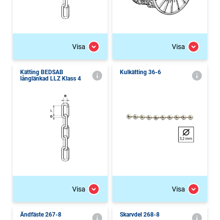
Visa
Visa
Kätting BEDSAB
Kulkätting 36-6
långlänkad LLZ Klass 4
Visa
Visa
Ändfäste 267-8
Skarvdel 268-8