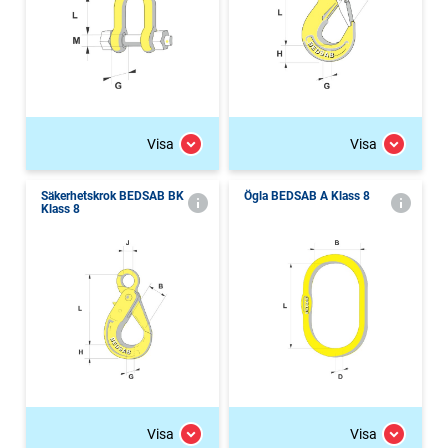
Visa
Visa
Säkerhetskrok BEDSAB BK
Ögla BEDSAB A Klass 8
Klass 8
Visa
Visa