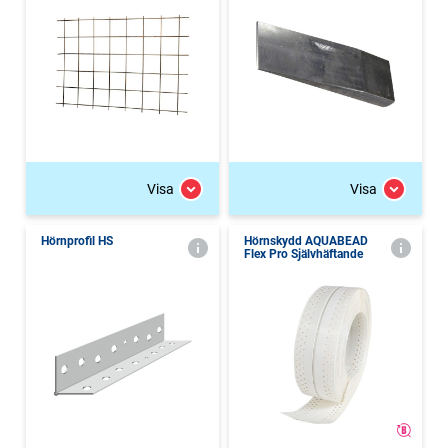
Visa
Visa
Hörnprofil HS
Hörnskydd AQUABEAD
Flex Pro Självhäftande