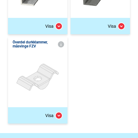
Visa
Visa
Överdel durkklammer,
måsvinge FZV
Visa