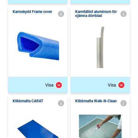
Karmskydd Frame cover
Karmtätlist aluminium för
ojämna dörrblad
Visa
Visa
Klibbmatta CARAT
Klibbmatta Walk-N-Clean