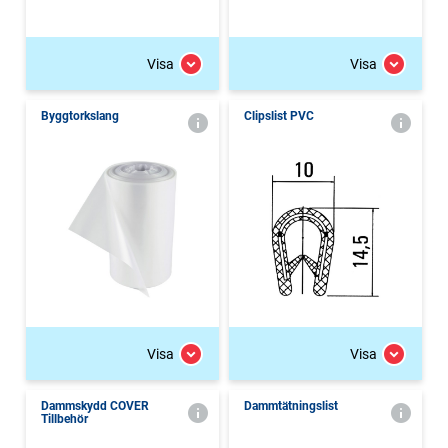
Visa
Visa
Byggtorkslang
Clipslist PVC
Visa
Visa
Dammskydd COVER
Dammtätningslist
Tillbehör