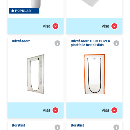
POPULÄR
Visa
Visa
Blixtlåsdörr
Blixtlåsdörr TEBO COVER
plastfolie fast blixtlås
Visa
Visa
Borstlist
Borstlist