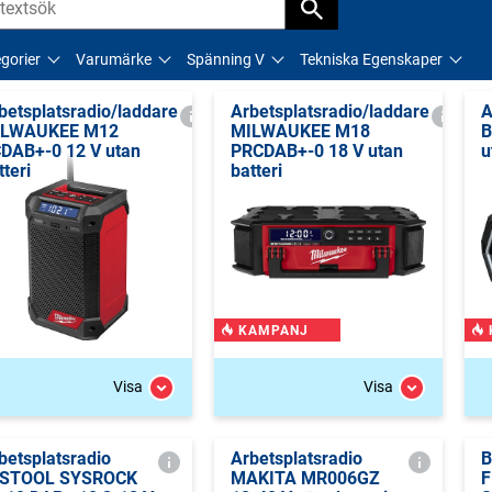
gorier
Varumärke
Spänning V
Tekniska Egenskaper
betsplatsradio/laddare
Arbetsplatsradio/laddare
A
ILWAUKEE M12
MILWAUKEE M18
B
DAB+-0 12 V utan
PRCDAB+-0 18 V utan
u
tteri
batteri
KAMPANJ
Visa
Visa
betsplatsradio
Arbetsplatsradio
B
ESTOOL SYSROCK
MAKITA MR006GZ
F