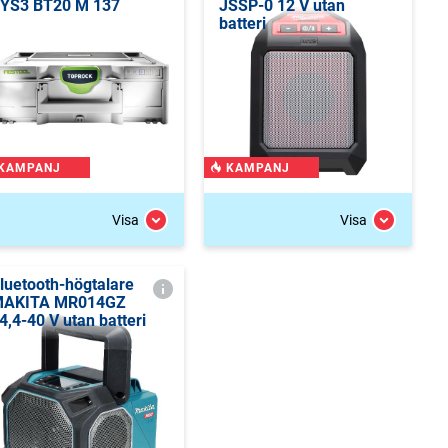
YS3 BT20 M 137
JSSP-0 12 V utan
batteri
KAMPANJ
KAMPANJ
Visa
Visa
luetooth-högtalare
AKITA MR014GZ
4,4-40 V utan batteri