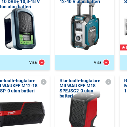
 10 DAB+ 10,8-18 V
12-40 V utan batteri
S
-Ion utan batteri
Visa
Visa
uetooth-högtalare
Bluetooth-högtalare
B
LWAUKEE M12-18
MILWAUKEE M18
M
SP-0 utan batteri
SPEJSG2-0 utan
1
batteri