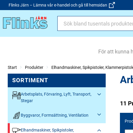
Flinks Järn – Lämna vår e-handel och gå till hemsidan
För att kunna 
Start
Produkter
Elhandmaskiner, Spikpistoler, Klammerpistol
Ar
SORTIMENT
Arbetsplats, Förvaring, Lyft, Transport,
Stegar
11 P
Byggvaror, Formsättning, Ventilation
Prod
Elhandmaskiner, Spikpistoler,