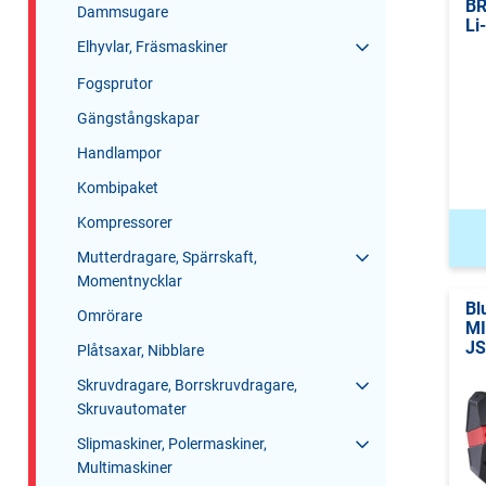
BR
Dammsugare
Li
Elhyvlar, Fräsmaskiner
Fogsprutor
Gängstångskapar
Handlampor
Kombipaket
Kompressorer
Mutterdragare, Spärrskaft,
Momentnycklar
Bl
Omrörare
MI
JS
Plåtsaxar, Nibblare
Skruvdragare, Borrskruvdragare,
Skruvautomater
Slipmaskiner, Polermaskiner,
Multimaskiner