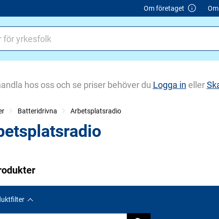
Om företaget
Om 
handla hos oss och se priser behöver du
Logga in
eller
Sk
er
Batteridrivna
Arbetsplatsradio
betsplatsradio
rodukter
uktfilter