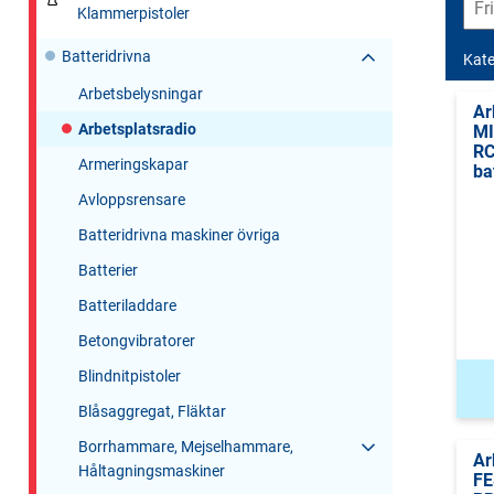
Klammerpistoler
Batteridrivna
Kate
Arbetsbelysningar
Ar
Arbetsplatsradio
M
RC
Armeringskapar
ba
Avloppsrensare
Batteridrivna maskiner övriga
Batterier
Batteriladdare
Betongvibratorer
Blindnitpistoler
Blåsaggregat, Fläktar
Borrhammare, Mejselhammare,
Ar
Håltagningsmaskiner
F