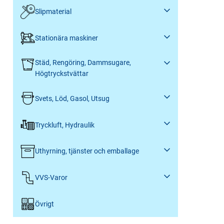
Slipmaterial
Stationära maskiner
Städ, Rengöring, Dammsugare,
Högtryckstvättar
Svets, Löd, Gasol, Utsug
Tryckluft, Hydraulik
Uthyrning, tjänster och emballage
VVS-Varor
Övrigt