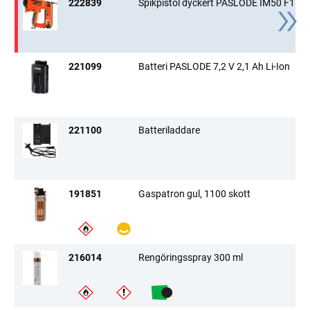
222839
Spikpistol dyckert PASLODE IM50 F18 Li
221099
Batteri PASLODE 7,2 V 2,1 Ah Li-Ion
221100
Batteriladdare
191851
Gaspatron gul, 1100 skott
216014
Rengöringsspray 300 ml