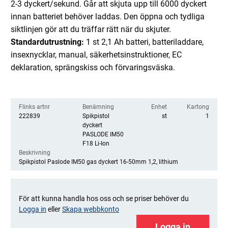
2-3 dyckert/sekund. Går att skjuta upp till 6000 dyckert
innan batteriet behöver laddas. Den öppna och tydliga
siktlinjen gör att du träffar rätt när du skjuter.
Standardutrustning:
1 st 2,1 Ah batteri, batteriladdare,
insexnycklar, manual, säkerhetsinstruktioner, EC
deklaration, sprängskiss och förvaringsväska.
Flinks artnr
Benämning
Enhet
Kartong
222839
Spikpistol
st
1
dyckert
PASLODE IM50
F18 Li-Ion
Beskrivning
Spikpistol Paslode IM50 gas dyckert 16-50mm 1,2, lithium
För att kunna handla hos oss och se priser behöver du
Logga in
eller
Skapa webbkonto
Logga in