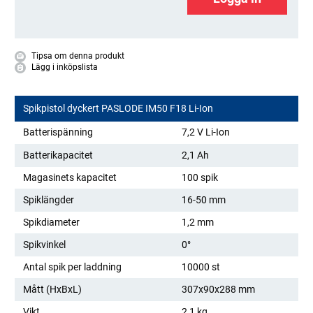
Tipsa om denna produkt
Lägg i inköpslista
Spikpistol dyckert PASLODE IM50 F18 Li-Ion
Batterispänning
7,2 V Li-Ion
Batterikapacitet
2,1 Ah
Magasinets kapacitet
100 spik
Spiklängder
16-50 mm
Spikdiameter
1,2 mm
Spikvinkel
0°
Antal spik per laddning
10000 st
Mått (HxBxL)
307x90x288 mm
Vikt
2,1 kg