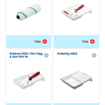
Visa
Visa
Rollerset ANZA Titex Vägg
Rollertråg ANZA
& Golv Mini fin