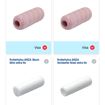
Visa
Visa
Rollerhylsa ANZA Skum
Rollerhylsa ANZA
Mini extra fin
Snickerier Maxi extra fin