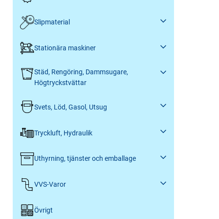
Slipmaterial
Stationära maskiner
Städ, Rengöring, Dammsugare,
Högtryckstvättar
Svets, Löd, Gasol, Utsug
Tryckluft, Hydraulik
Uthyrning, tjänster och emballage
VVS-Varor
Övrigt