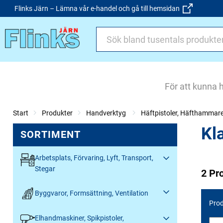
Flinks Järn – Lämna vår e-handel och gå till hemsidan
För att kunna 
Start
Produkter
Handverktyg
Häftpistoler, Häfthammar
Kl
SORTIMENT
Arbetsplats, Förvaring, Lyft, Transport,
Stegar
2 Pr
Byggvaror, Formsättning, Ventilation
Prod
Elhandmaskiner, Spikpistoler,