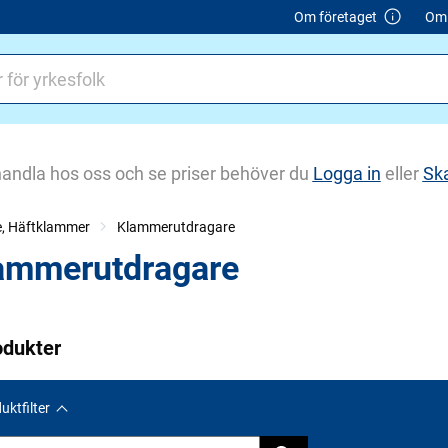
Om företaget
Om 
handla hos oss och se priser behöver du
Logga in
eller
Sk
e, Häftklammer
Klammerutdragare
ammerutdragare
odukter
uktfilter