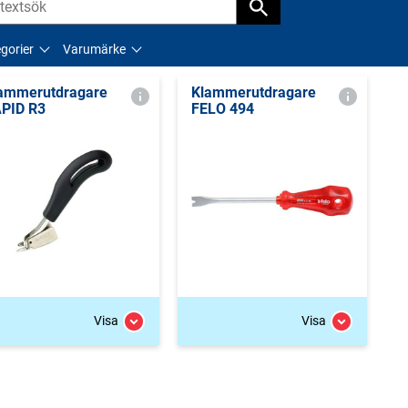
gorier
Varumärke
ammerutdragare
Klammerutdragare
PID R3
FELO 494
Visa
Visa