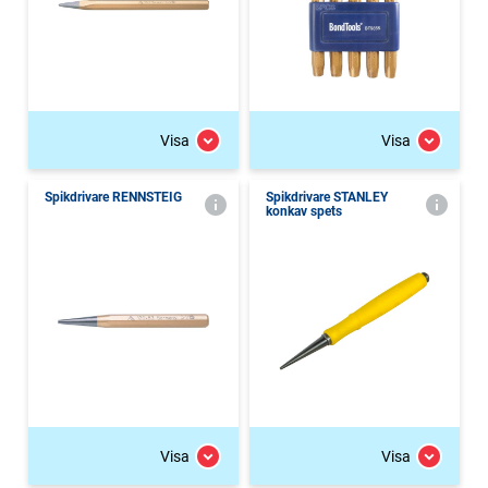
Visa
Visa
Spikdrivare RENNSTEIG
Spikdrivare STANLEY
konkav spets
Visa
Visa