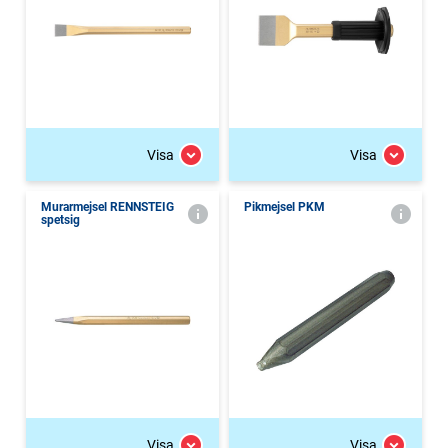
Visa
Visa
Murarmejsel RENNSTEIG
Pikmejsel PKM
spetsig
Visa
Visa