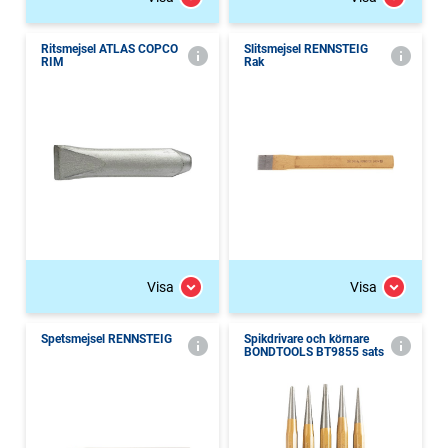
Ritsmejsel ATLAS COPCO
Slitsmejsel RENNSTEIG
RIM
Rak
Visa
Visa
Spetsmejsel RENNSTEIG
Spikdrivare och körnare
BONDTOOLS BT9855 sats