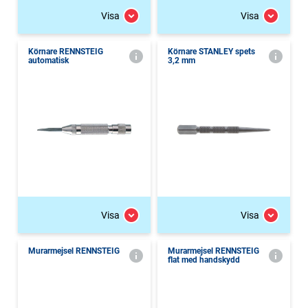
Visa
Visa
Körnare RENNSTEIG
Körnare STANLEY spets
automatisk
3,2 mm
Visa
Visa
Murarmejsel RENNSTEIG
Murarmejsel RENNSTEIG
flat med handskydd