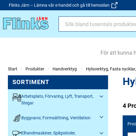
Flinks Järn – Lämna vår e-handel och gå till hemsidan
För att kunna 
Start
Produkter
Handverktyg
Hylsverktyg, Fasta nyckla
Hy
SORTIMENT
Arbetsplats, Förvaring, Lyft, Transport,
Stegar
4 Pr
Byggvaror, Formsättning, Ventilation
Prod
Elhandmaskiner, Spikpistoler,