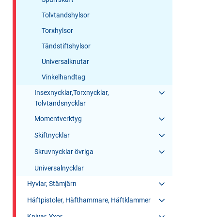
Tolvtandshylsor
Torxhylsor
Tändstiftshylsor
Universalknutar
Vinkelhandtag
Insexnycklar,Torxnycklar,
Tolvtandsnycklar
Momentverktyg
Skiftnycklar
Skruvnycklar övriga
Universalnycklar
Hyvlar, Stämjärn
Häftpistoler, Häfthammare, Häftklammer
Knivar, Yxor