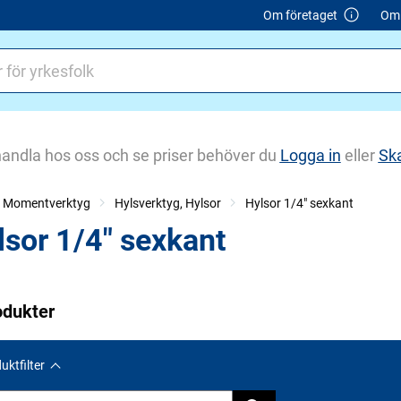
Om företaget
Om 
handla hos oss och se priser behöver du
Logga in
eller
Sk
r, Momentverktyg
Hylsverktyg, Hylsor
Hylsor 1/4" sexkant
lsor 1/4" sexkant
odukter
uktfilter