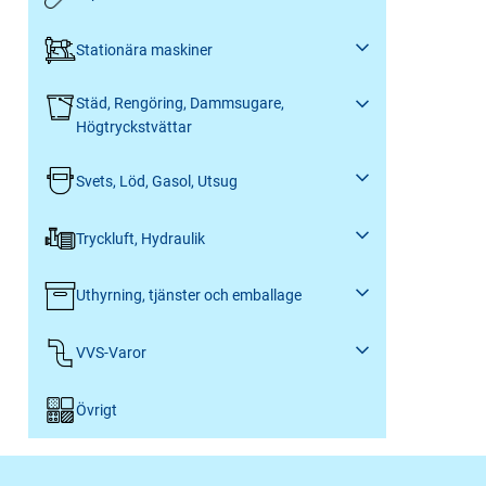
Stationära maskiner
Städ, Rengöring, Dammsugare,
Högtryckstvättar
Svets, Löd, Gasol, Utsug
Tryckluft, Hydraulik
Uthyrning, tjänster och emballage
VVS-Varor
Övrigt