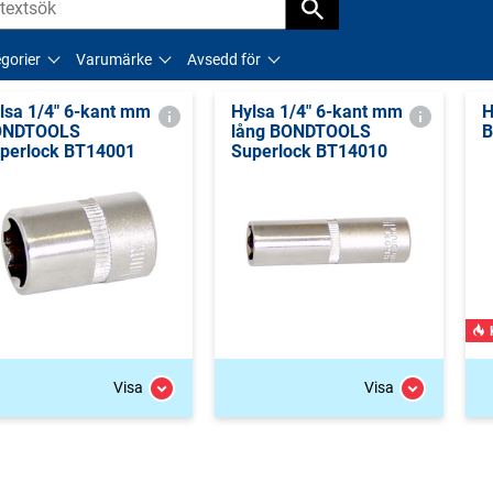
gorier
Varumärke
Avsedd för
lsa 1/4" 6-kant mm
Hylsa 1/4" 6-kant mm
H
ONDTOOLS
lång BONDTOOLS
B
perlock BT14001
Superlock BT14010
Visa
Visa