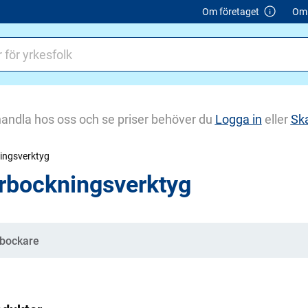
Om företaget
Om 
handla hos oss och se priser behöver du
Logga in
eller
Sk
ingsverktyg
rbockningsverktyg
gorier
bockare