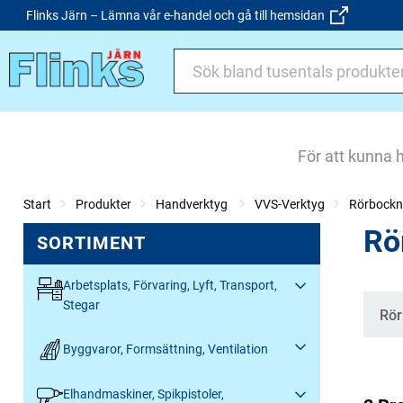
Flinks Järn – Lämna vår e-handel och gå till hemsidan
För att kunna 
Start
Produkter
Handverktyg
VVS-Verktyg
Rörbockn
Rö
SORTIMENT
Arbetsplats, Förvaring, Lyft, Transport,
Stegar
Kate
Rör
Byggvaror, Formsättning, Ventilation
Elhandmaskiner, Spikpistoler,