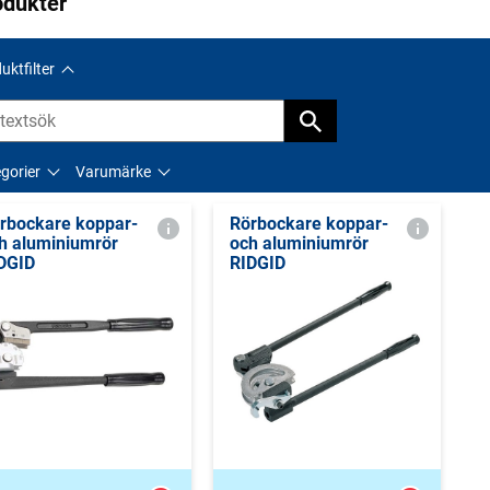
odukter
uktfilter
gorier
Varumärke
rbockare koppar-
Rörbockare koppar-
h aluminiumrör
och aluminiumrör
DGID
RIDGID