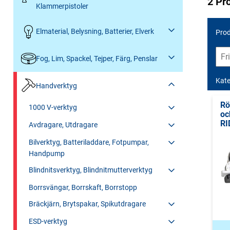
2 Pr
Klammerpistoler
Elmaterial, Belysning, Batterier, Elverk
Prod
Fog, Lim, Spackel, Tejper, Färg, Penslar
Kate
Handverktyg
Rö
1000 V-verktyg
oc
RI
Avdragare, Utdragare
Bilverktyg, Batteriladdare, Fotpumpar,
Handpump
Blindnitsverktyg, Blindnitmutterverktyg
Borrsvängar, Borrskaft, Borrstopp
Bräckjärn, Brytspakar, Spikutdragare
ESD-verktyg