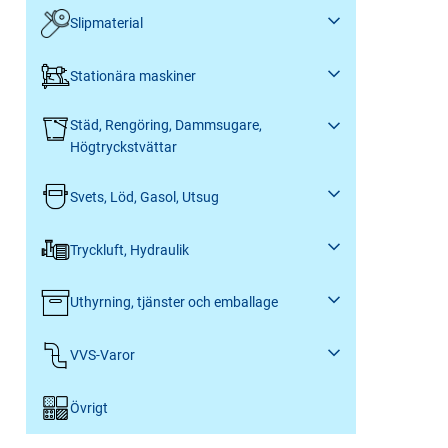
Slipmaterial
Stationära maskiner
Städ, Rengöring, Dammsugare,
Högtryckstvättar
Svets, Löd, Gasol, Utsug
Tryckluft, Hydraulik
Uthyrning, tjänster och emballage
VVS-Varor
Övrigt