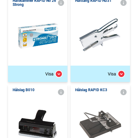
Häftklammer RAPID No 26
Häfttång RAPID HD31
Strong
Visa
Visa
Hålslag B010
Hålslag RAPID KC3