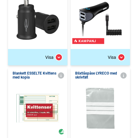
KAMPANJ
Visa
Visa
Blankett ESSELTE Kvittens
Blixtlåspåse LYRECO med
med kopia
skrivfält