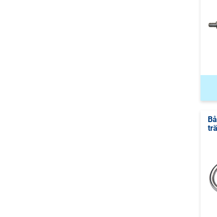
Bå
tr