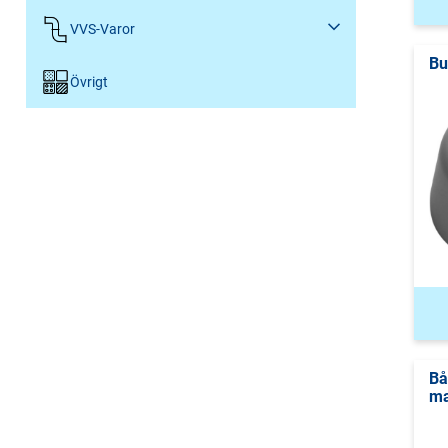
VVS-Varor
Bu
Övrigt
Bå
ma