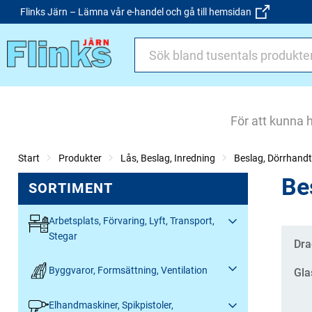
Flinks Järn – Lämna vår e-handel och gå till hemsidan
För att kunna 
Start
Produkter
Lås, Beslag, Inredning
Beslag, Dörrhand
Be
SORTIMENT
Arbetsplats, Förvaring, Lyft, Transport,
Stegar
Kate
Dra
Byggvaror, Formsättning, Ventilation
Gla
Elhandmaskiner, Spikpistoler,