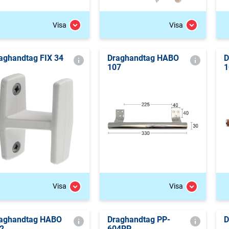
Visa
Visa
aghandtag FIX 34
Draghandtag HABO
D
107
1
Visa
Visa
aghandtag HABO
Draghandtag PP-
D
2
604RP