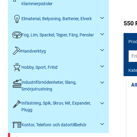
Klammerpistoler
Elmaterial, Belysning, Batterier, Elverk
550 
Fog, Lim, Spackel, Tejper, Färg, Penslar
Prod
Handverktyg
Hobby, Sport, Fritid
Kate
Industriförnödenheter, Slang,
Al
Smörjutrustning
Infästning, Spik, Skruv, Nit, Expander,
Plugg
Kontor, Telefoni- och datortillbehör