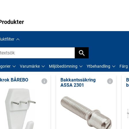
Produkter
uktfilter
gorier
Varumärke
Miljöbedömning
Ytbehandling
Färg
lkrok BÅREBO
Bakkantssäkring
B
ASSA 2301
b