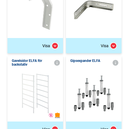
Visa
Visa
Gavelsidor ELFA för
Gipsexpander ELFA
backstativ