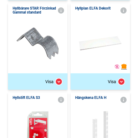
Hyllbärare STAR Förzinkad
Hyllplan ELFA Dekorit
Gammal standard
Visa
Visa
Hyllstift ELFA S3
Hängskena ELFA H