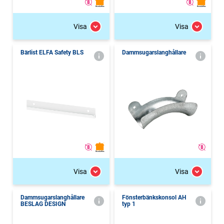
Visa
Visa
Bärlist ELFA Safety BLS
Dammsugarslanghållare
Visa
Visa
Dammsugarslanghållare
Fönsterbänkskonsol AH
BESLAG DESIGN
typ 1