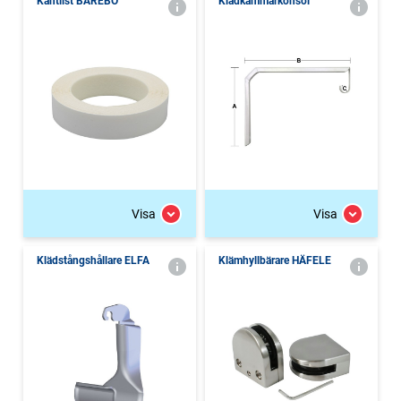
Kantlist BÅREBO
Klädkammarkonsol
Visa
Visa
Klädstångshållare ELFA
Klämhyllbärare HÄFELE