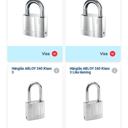
Visa
Visa
Hänglås ABLOY 340 Klass
Hänglås ABLOY 340 Klass
3
3 Lika låsning