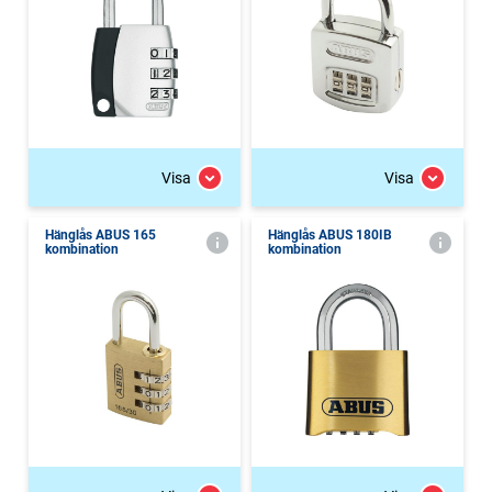
Visa
Visa
Hänglås ABUS 165
Hänglås ABUS 180IB
kombination
kombination