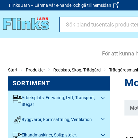
Flinks Järn – Lämna vår e-handel och gå till hemsidan
För att kunna 
Start
Produkter
Redskap, Skog, Trädgård
Trädgårdsmask
Mo
SORTIMENT
Arbetsplats, Förvaring, Lyft, Transport,
Stegar
Kate
Mot
Byggvaror, Formsättning, Ventilation
Elhandmaskiner, Spikpistoler,