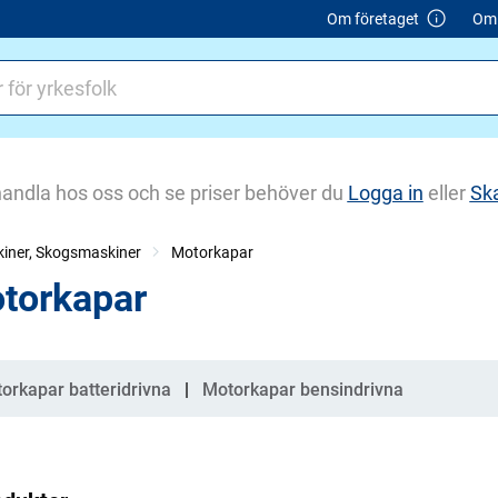
Om företaget
Om 
handla hos oss och se priser behöver du
Logga in
eller
Sk
iner, Skogsmaskiner
Motorkapar
torkapar
gorier
orkapar batteridrivna
Motorkapar bensindrivna