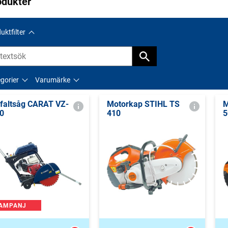
odukter
uktfilter
gorier
Varumärke
faltsåg CARAT VZ-
Motorkap STIHL TS
M
0
410
5
AMPANJ