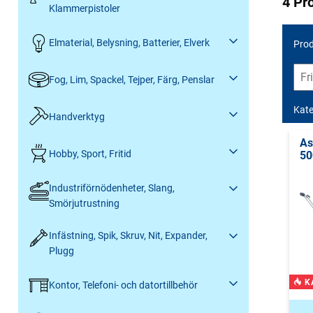
4 Pr
Klammerpistoler
Elmaterial, Belysning, Batterier, Elverk
Prod
Fog, Lim, Spackel, Tejper, Färg, Penslar
Kate
Handverktyg
As
Hobby, Sport, Fritid
50
Industriförnödenheter, Slang,
Smörjutrustning
Infästning, Spik, Skruv, Nit, Expander,
Plugg
K
Kontor, Telefoni- och datortillbehör