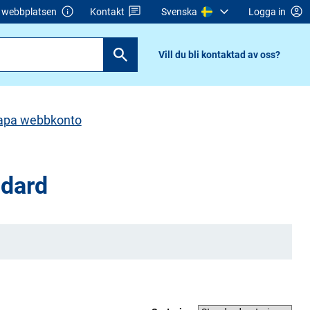
webbplatsen
Kontakt
Svenska
Logga in
Vill du bli kontaktad av oss?
apa webbkonto
ndard