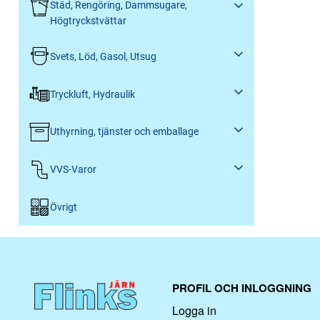
Städ, Rengöring, Dammsugare,
Högtryckstvättar
Svets, Löd, Gasol, Utsug
Tryckluft, Hydraulik
Uthyrning, tjänster och emballage
VVS-Varor
Övrigt
PROFIL OCH INLOGGNING
Logga in