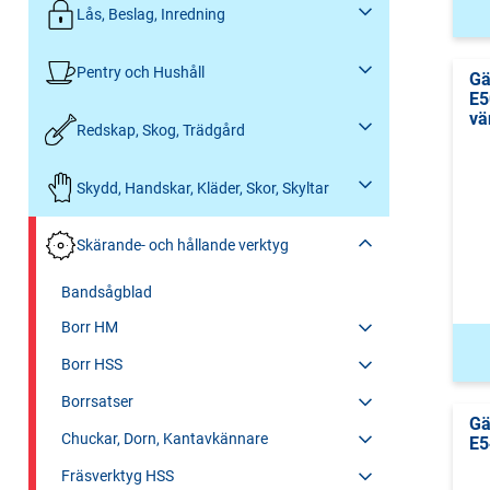
Lås, Beslag, Inredning
Pentry och Hushåll
Gä
E5
vä
Redskap, Skog, Trädgård
Skydd, Handskar, Kläder, Skor, Skyltar
Skärande- och hållande verktyg
Bandsågblad
Borr HM
Borr HSS
Borrsatser
Gä
Chuckar, Dorn, Kantavkännare
E5
Fräsverktyg HSS