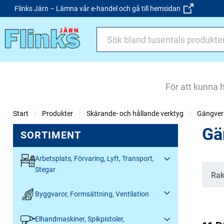
Flinks Järn – Lämna vår e-handel och gå till hemsidan
För att kunna 
Start
Produkter
Skärande- och hållande verktyg
Gängver
Gä
SORTIMENT
Arbetsplats, Förvaring, Lyft, Transport,
Stegar
Kate
Ra
Byggvaror, Formsättning, Ventilation
Elhandmaskiner, Spikpistoler,