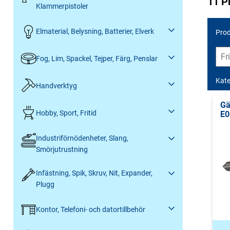
11 P
Klammerpistoler
Elmaterial, Belysning, Batterier, Elverk
Prod
Fog, Lim, Spackel, Tejper, Färg, Penslar
Kate
Handverktyg
Gä
Hobby, Sport, Fritid
E0
Industriförnödenheter, Slang,
Smörjutrustning
Infästning, Spik, Skruv, Nit, Expander,
Plugg
Kontor, Telefoni- och datortillbehör