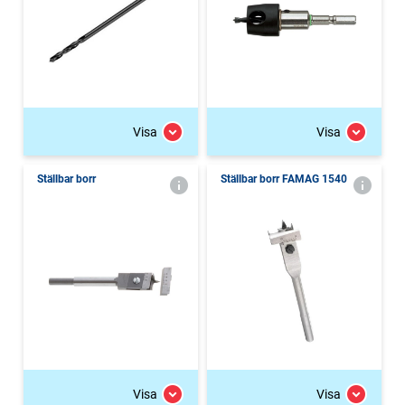
Visa
Visa
Ställbar borr
Ställbar borr FAMAG 1540
Visa
Visa