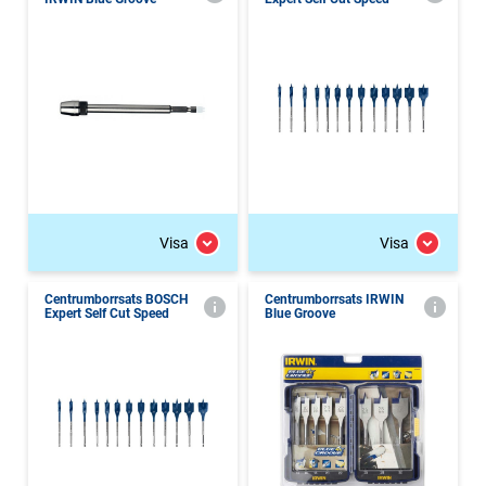
Visa
Visa
Centrumborrsats BOSCH
Centrumborrsats IRWIN
Expert Self Cut Speed
Blue Groove