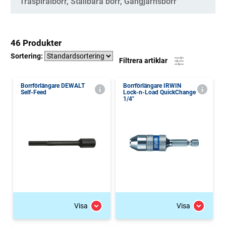
Träspiralborr, Ställbara borr, Gångjärnsborr
46 Produkter
Sortering:
Filtrera artiklar
Borrförlängare DEWALT
Borrförlängare IRWIN
Self-Feed
Lock-n-Load QuickChange
1/4"
Visa
Visa