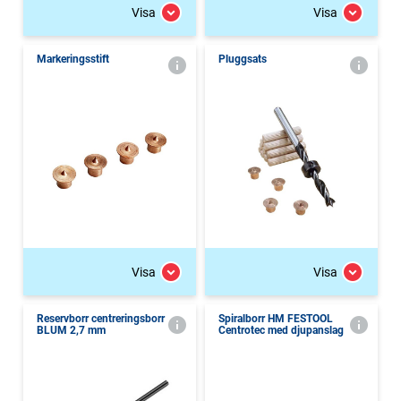
Visa
Visa
Markeringsstift
Pluggsats
Visa
Visa
Reservborr centreringsborr
Spiralborr HM FESTOOL
BLUM 2,7 mm
Centrotec med djupanslag