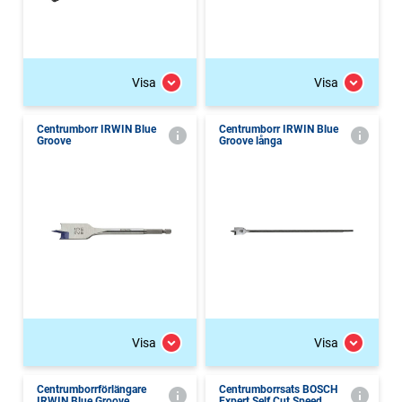
Visa
Visa
Centrumborr IRWIN Blue
Centrumborr IRWIN Blue
Groove
Groove långa
Visa
Visa
Centrumborrförlängare
Centrumborrsats BOSCH
IRWIN Blue Groove
Expert Self Cut Speed