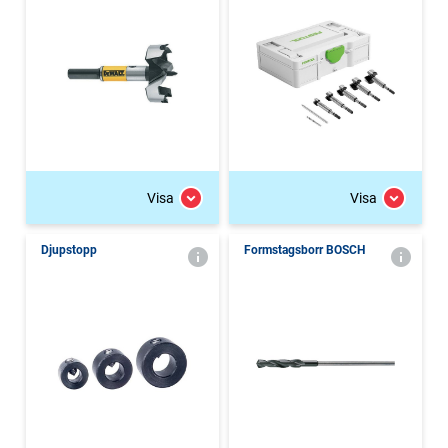
Visa
Visa
Djupstopp
Formstagsborr BOSCH