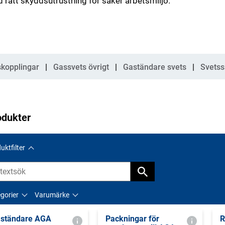
 rätt skyddsutrustning för säker arbetsmiljö.
gorier
kopplingar
Gassvets övrigt
Gaständare svets
Svetss
odukter
uktfilter
gorier
Varumärke
ständare AGA
Packningar för
R