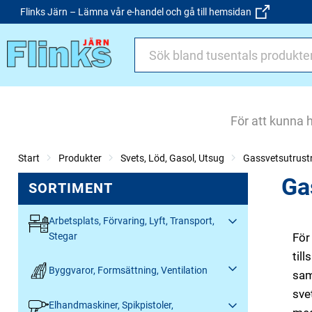
Flinks Järn – Lämna vår e-handel och gå till hemsidan
För att kunna 
Start
Produkter
Svets, Löd, Gasol, Utsug
Gassvetsutrust
Ga
SORTIMENT
Arbetsplats, Förvaring, Lyft, Transport,
Stegar
För
til
Byggvaror, Formsättning, Ventilation
sam
sve
Elhandmaskiner, Spikpistoler,