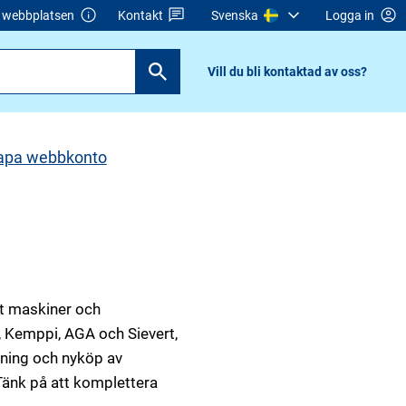
webbplatsen
Kontakt
Svenska
Logga in
Vill du bli kontaktad av oss?
apa webbkonto
tt maskiner och
B, Kemppi, AGA och Sievert,
llning och nyköp av
Tänk på att komplettera