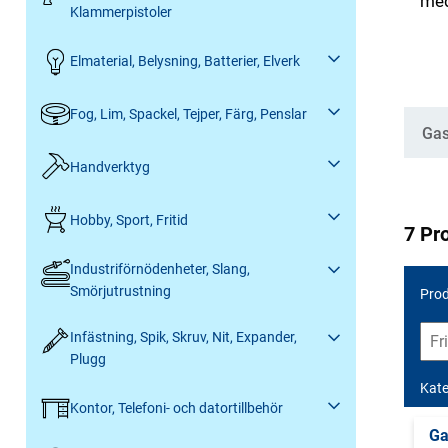
med
Klammerpistoler
Elmaterial, Belysning, Batterier, Elverk
Fog, Lim, Spackel, Tejper, Färg, Penslar
Kate
Gas
Handverktyg
Hobby, Sport, Fritid
7 Pr
Industriförnödenheter, Slang,
Smörjutrustning
Prod
Infästning, Spik, Skruv, Nit, Expander,
Plugg
Kate
Kontor, Telefoni- och datortillbehör
Ga