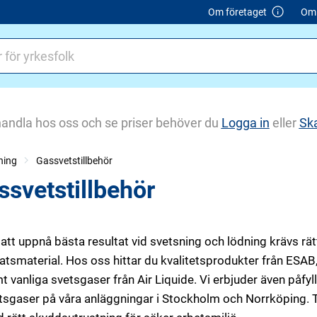
Om företaget
Om 
handla hos oss och se priser behöver du
Logga in
eller
Sk
ning
Gassvetstillbehör
ssvetstillbehör
 att uppnå bästa resultat vid svetsning och lödning krävs rä
lsatsmaterial. Hos oss hittar du kvalitetsprodukter från ESA
t vanliga svetsgaser från Air Liquide. Vi erbjuder även påfy
tsgaser på våra anläggningar i Stockholm och Norrköping. 