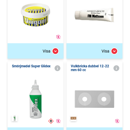
Visa
Visa
Smörjmedel Super Glidex
Vulkbricka dubbel 12-22
mm 60 cc