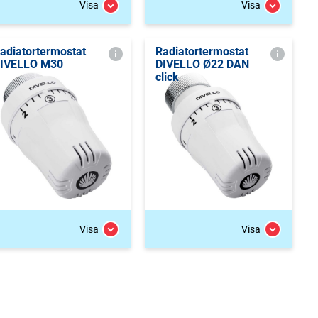
Visa
Visa
adiatortermostat
Radiatortermostat
IVELLO M30
DIVELLO Ø22 DAN
click
Visa
Visa