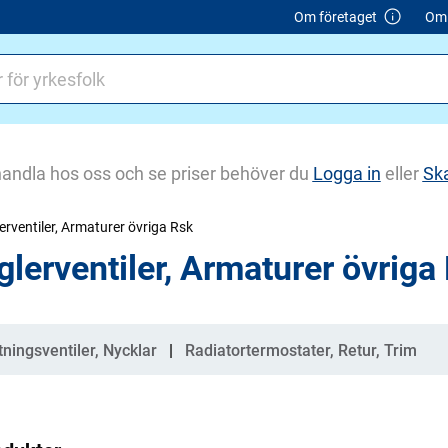
Om företaget
Om 
handla hos oss och se priser behöver du
Logga in
eller
Sk
erventiler, Armaturer övriga Rsk
glerventiler, Armaturer övriga
gorier
tningsventiler, Nycklar
Radiatortermostater, Retur, Trim