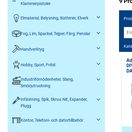
9 Pr
Klammerpistoler
Elmaterial, Belysning, Batterier, Elverk
Prod
Fog, Lim, Spackel, Tejper, Färg, Penslar
Kate
Handverktyg
Ad
Hobby, Sport, Fritid
DI
D
Industriförnödenheter, Slang,
Smörjutrustning
Infästning, Spik, Skruv, Nit, Expander,
Plugg
Kontor, Telefoni- och datortillbehör