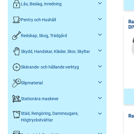
Lås, Beslag, Inredning
Pentry och Hushåll
Ra
DI
Redskap, Skog, Trädgård
Skydd, Handskar, Kläder, Skor, Skyltar
Skärande- och hållande verktyg
Slipmaterial
Stationära maskiner
Städ, Rengöring, Dammsugare,
Ra
Högtryckstvättar