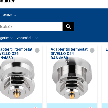
odukter
uktfilter
gorier
Varumärke
apter till termostat
Adapter till termostat
E
VELLO Ø26
DIVELLO Ø34
ANxM30
DANxM30