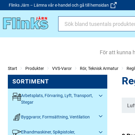
Flinks Järn – Lämna vår e-handel och gå till hemsidan
För att kunna 
Start
Produkter
VVS-Varor
Rör, Teknisk Armatur
Regl
Re
SORTIMENT
Arbetsplats, Förvaring, Lyft, Transport,
Stegar
Kate
Luf
Byggvaror, Formsättning, Ventilation
Elhandmaskiner, Spikpistoler,