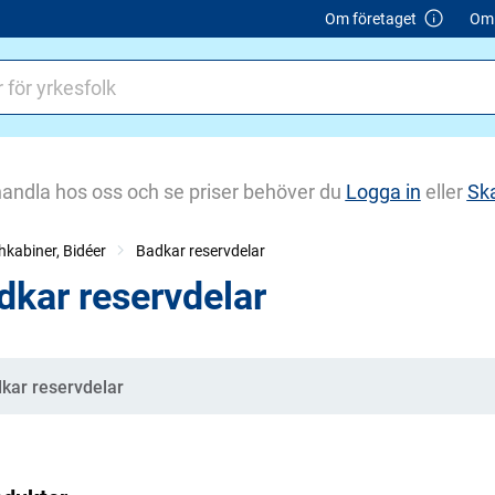
Om företaget
Om 
handla hos oss och se priser behöver du
Logga in
eller
Sk
hkabiner, Bidéer
Badkar reservdelar
dkar reservdelar
gorier
kar reservdelar