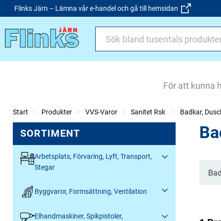
Flinks Järn – Lämna vår e-handel och gå till hemsidan
För att kunna 
Start
Produkter
VVS-Varor
Sanitet Rsk
Badkar, Dusc
Ba
SORTIMENT
Arbetsplats, Förvaring, Lyft, Transport,
Stegar
Kate
Bad
Byggvaror, Formsättning, Ventilation
Elhandmaskiner, Spikpistoler,