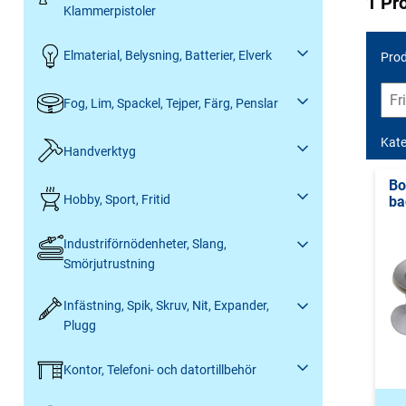
1 Pr
Klammerpistoler
Elmaterial, Belysning, Batterier, Elverk
Prod
Fog, Lim, Spackel, Tejper, Färg, Penslar
Kate
Handverktyg
Bo
Hobby, Sport, Fritid
ba
Industriförnödenheter, Slang,
Smörjutrustning
Infästning, Spik, Skruv, Nit, Expander,
Plugg
Kontor, Telefoni- och datortillbehör