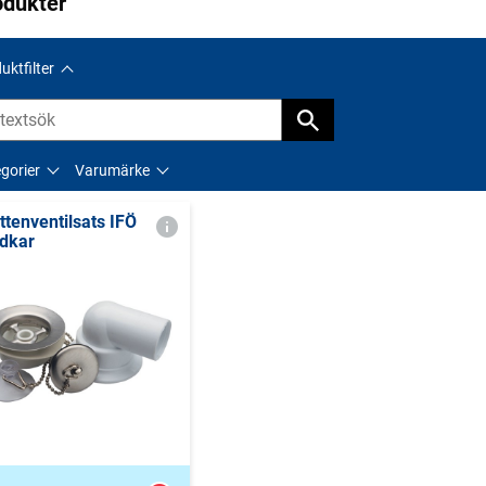
odukter
uktfilter
gorier
Varumärke
ttenventilsats IFÖ
dkar