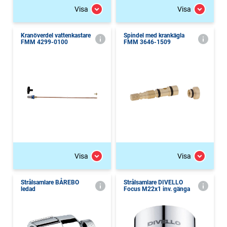
Visa
Visa
Kranöverdel vattenkastare
Spindel med krankägla
FMM 4299-0100
FMM 3646-1509
Visa
Visa
Strålsamlare BÅREBO
Strålsamlare DIVELLO
ledad
Focus M22x1 inv. gänga