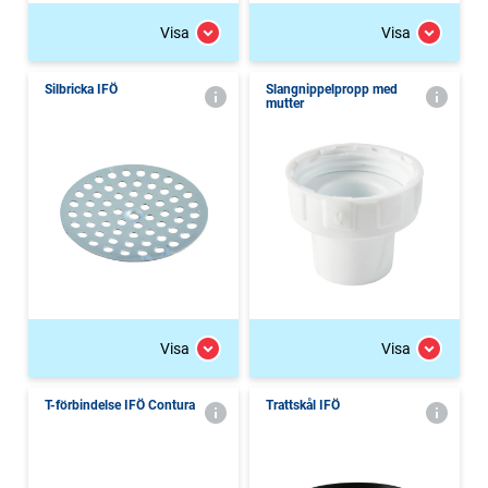
Visa
Visa
Silbricka IFÖ
Slangnippelpropp med
mutter
Visa
Visa
T-förbindelse IFÖ Contura
Trattskål IFÖ