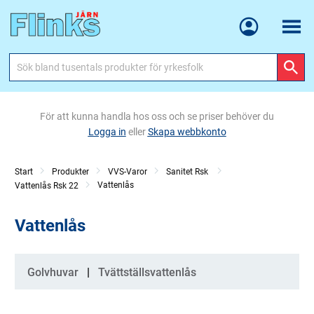
Meny
För att kunna handla hos oss och se priser behöver du
Logga in
eller
Skapa webbkonto
Start
Produkter
VVS-Varor
Sanitet Rsk
Vattenlås
Vattenlås Rsk 22
Vattenlås
Kategorier
Golvhuvar
Tvättställsvattenlås