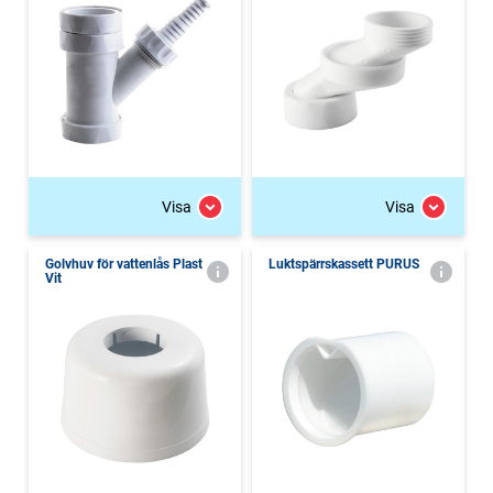
Visa
Visa
Golvhuv för vattenlås Plast
Luktspärrskassett PURUS
Vit