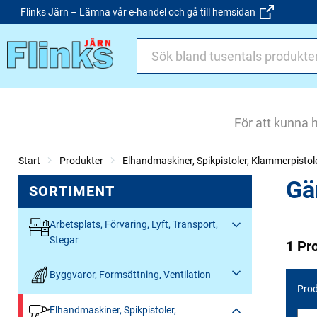
Flinks Järn – Lämna vår e-handel och gå till hemsidan
För att kunna 
Start
Produkter
Elhandmaskiner, Spikpistoler, Klammerpistol
Gä
SORTIMENT
Arbetsplats, Förvaring, Lyft, Transport,
Stegar
1 Pr
Byggvaror, Formsättning, Ventilation
Prod
Elhandmaskiner, Spikpistoler,