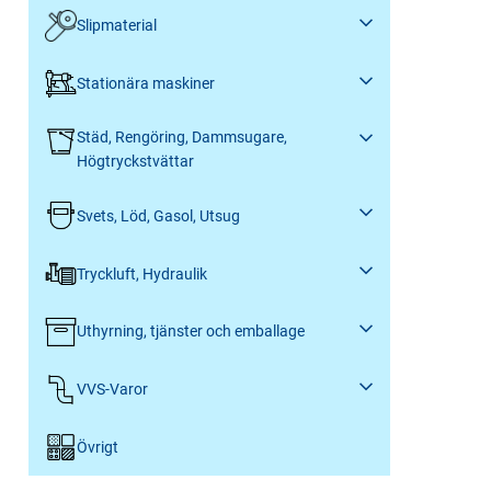
Slipmaterial
Stationära maskiner
Städ, Rengöring, Dammsugare,
Högtryckstvättar
Svets, Löd, Gasol, Utsug
Tryckluft, Hydraulik
Uthyrning, tjänster och emballage
VVS-Varor
Övrigt