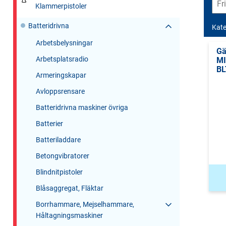
Klammerpistoler
Batteridrivna
Kate
Arbetsbelysningar
Gä
Arbetsplatsradio
M
BL
Armeringskapar
Avloppsrensare
Batteridrivna maskiner övriga
Batterier
Batteriladdare
Betongvibratorer
Blindnitpistoler
Blåsaggregat, Fläktar
Borrhammare, Mejselhammare,
Håltagningsmaskiner