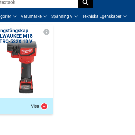
gorier
Varumärke
Spänning V
Tekniska Egenskaper
ngstångskap
ILWAUKEE M18
TRC-522X 18 V
Visa