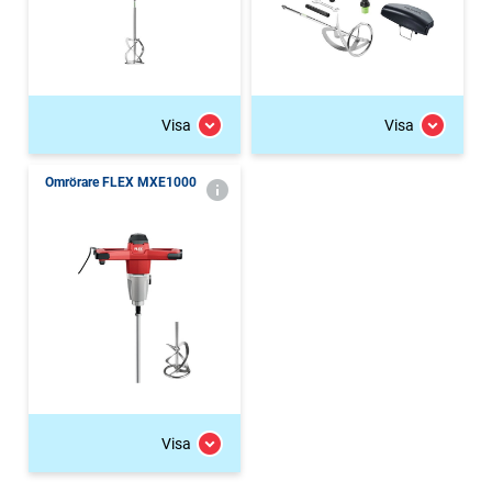
Visa
Visa
Omrörare FLEX MXE1000
Visa