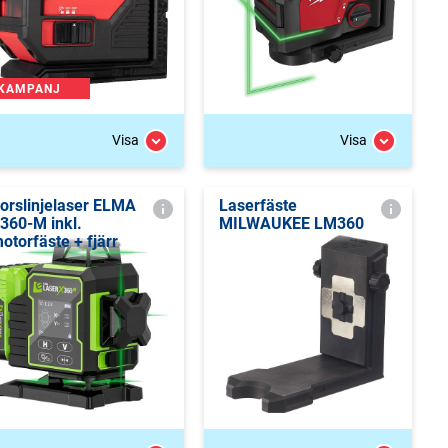
KAMPANJ
Visa
Visa
orslinjelaser ELMA
Laserfäste
360-M inkl.
MILWAUKEE LM360
otorfäste + fjärr