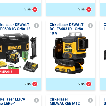
Visa
Visa
rkellaser DEWALT
Cirkellaser DEWALT
C
E089D1G Grön 12
DCLE34031D1 Grön
L
18 V
AMPANJ
Visa
Visa
rkellaser LEICA
Cirkellaser
F
no L6Rs-1
MILWAUKEE M12
B