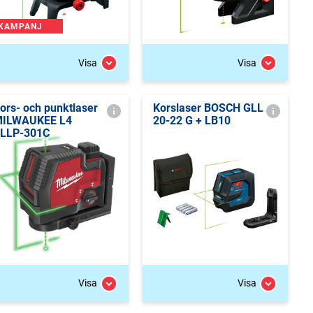
KAMPANJ
Visa
Visa
ors- och punktlaser
Korslaser BOSCH GLL
ILWAUKEE L4
20-22 G + LB10
LLP-301C
Visa
Visa