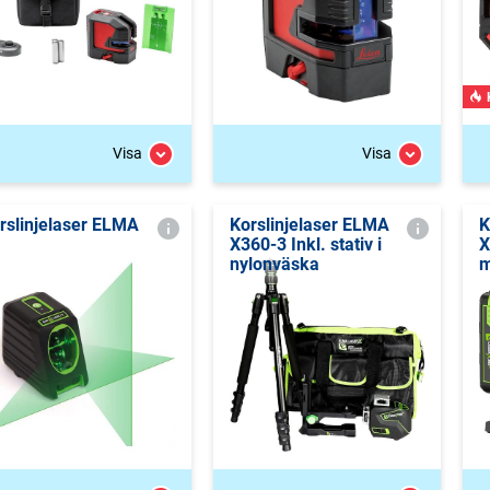
Visa
Visa
rslinjelaser ELMA
Korslinjelaser ELMA
K
X360-3 Inkl. stativ i
X
nylonväska
m