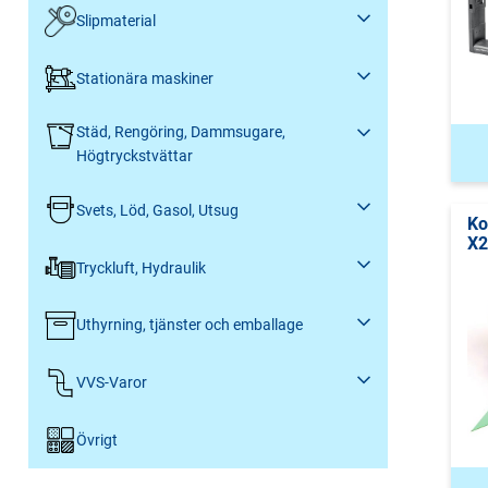
Slipmaterial
Stationära maskiner
Städ, Rengöring, Dammsugare,
Högtryckstvättar
Svets, Löd, Gasol, Utsug
Ko
X2
Tryckluft, Hydraulik
Uthyrning, tjänster och emballage
VVS-Varor
Övrigt