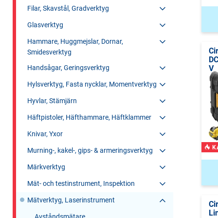
Filar, Skavstål, Gradverktyg
Glasverktyg
Hammare, Huggmejslar, Dornar,
Ci
Smidesverktyg
DC
V
Handsågar, Geringsverktyg
Hylsverktyg, Fasta nycklar, Momentverktyg
Hyvlar, Stämjärn
Häftpistoler, Häfthammare, Häftklammer
Knivar, Yxor
K
Murning-, kakel-, gips- & armeringsverktyg
Märkverktyg
Mät- och testinstrument, Inspektion
Mätverktyg, Laserinstrument
Ci
Li
Avståndsmätare