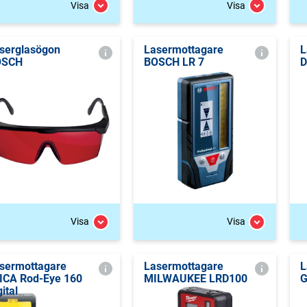
Visa
Visa
serglasögon
Lasermottagare
L
OSCH
BOSCH LR 7
D
Visa
Visa
sermottagare
Lasermottagare
L
ICA Rod-Eye 160
MILWAUKEE LRD100
G
gital