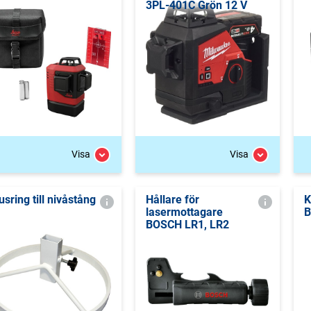
3PL-401C Grön 12 V
Visa
Visa
usring till nivåstång
Hållare för
K
lasermottagare
B
BOSCH LR1, LR2