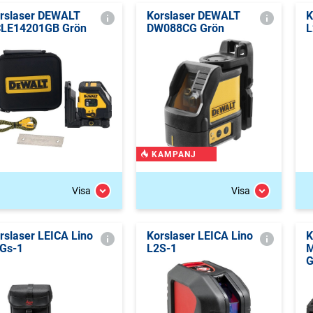
rslaser DEWALT
Korslaser DEWALT
K
LE14201GB Grön
DW088CG Grön
L
KAMPANJ
Visa
Visa
rslaser LEICA Lino
Korslaser LEICA Lino
K
Gs-1
L2S-1
M
G