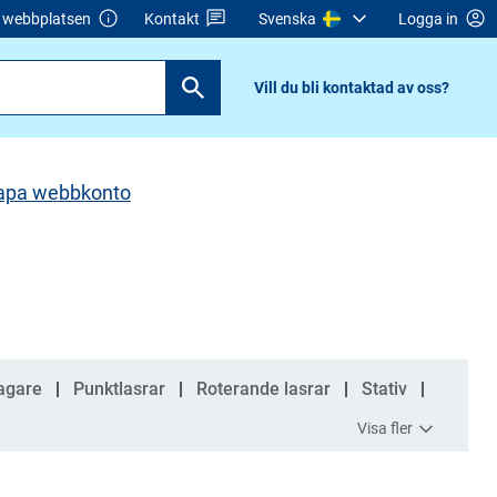
webbplatsen
Kontakt
Svenska
Logga in
Vill du bli kontaktad av oss?
apa webbkonto
agare
Punktlasrar
Roterande lasrar
Stativ
Visa fler