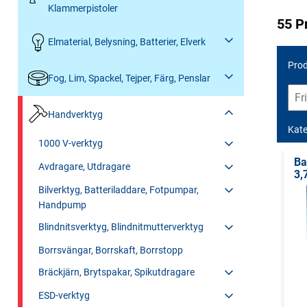
Klammerpistoler
55 P
Elmaterial, Belysning, Batterier, Elverk
Prod
Fog, Lim, Spackel, Tejper, Färg, Penslar
Handverktyg
Kate
1000 V-verktyg
Ba
Avdragare, Utdragare
3,
Bilverktyg, Batteriladdare, Fotpumpar,
Handpump
Blindnitsverktyg, Blindnitmutterverktyg
Borrsvängar, Borrskaft, Borrstopp
Bräckjärn, Brytspakar, Spikutdragare
ESD-verktyg