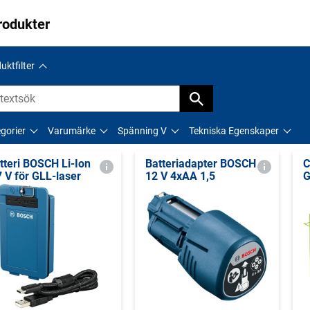
rodukter
uktfilter
gorier
Varumärke
Spänning V
Tekniska Egenskaper
tteri BOSCH Li-Ion
Batteriadapter BOSCH
C
7 V för GLL-laser
12 V 4xAA 1,5
G