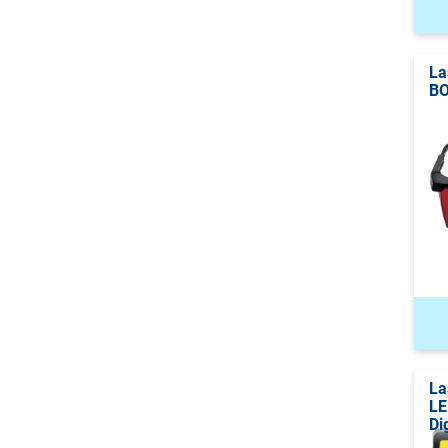
La
B
La
LE
Di