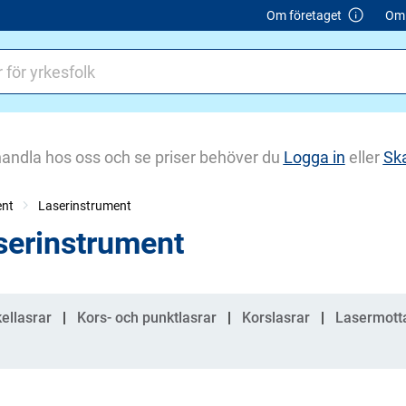
Om företaget
Om 
handla hos oss och se priser behöver du
Logga in
eller
Sk
ent
Laserinstrument
serinstrument
gorier
kellasrar
Kors- och punktlasrar
Korslasrar
Lasermott