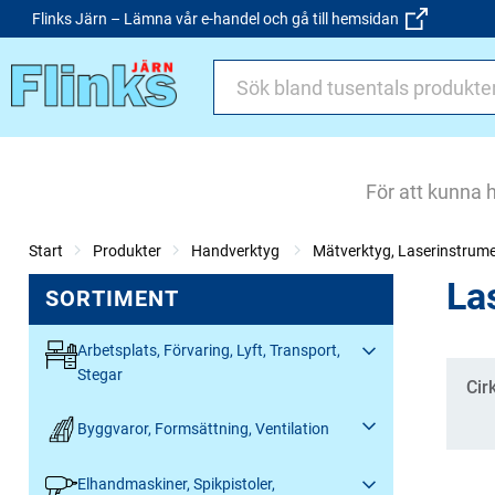
Flinks Järn – Lämna vår e-handel och gå till hemsidan
För att kunna 
Start
Produkter
Handverktyg
Mätverktyg, Laserinstrum
La
SORTIMENT
Arbetsplats, Förvaring, Lyft, Transport,
Stegar
Kate
Cir
Byggvaror, Formsättning, Ventilation
Elhandmaskiner, Spikpistoler,