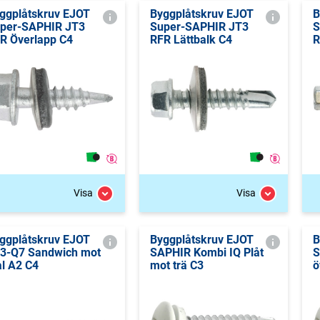
ggplåtskruv EJOT
Byggplåtskruv EJOT
B
per-SAPHIR JT3
Super-SAPHIR JT3
S
R Överlapp C4
RFR Lättbalk C4
R
Visa
Visa
ggplåtskruv EJOT
Byggplåtskruv EJOT
B
3-Q7 Sandwich mot
SAPHIR Kombi IQ Plåt
S
ål A2 C4
mot trä C3
ö