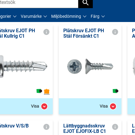
gorier
Varumärke
Miljöbedömning
Färg
åtskruv EJOT PH
Plåtskruv EJOT PH
P
ål Kullrig C1
Stål Försänkt C1
A
Visa
Visa
åtskruv V/S/B
Lättbyggnadsskruv
L
EJOT EJOFIX-LB C1
E