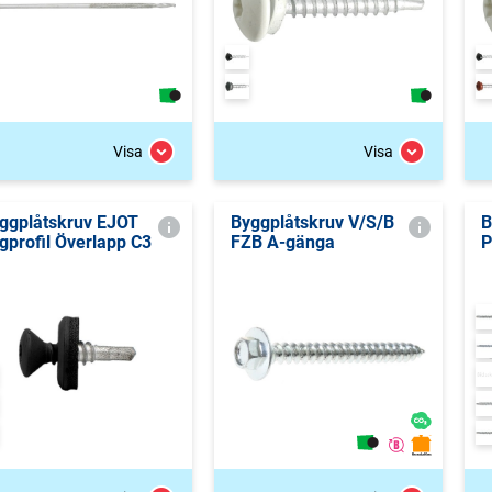
Visa
Visa
ggplåtskruv EJOT
Byggplåtskruv V/S/B
B
gprofil Överlapp C3
FZB A-gänga
P