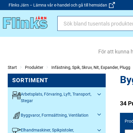
Flinks Järn – Lämna vår e-handel och gå till hemsidan
För att kunna 
Start
Produkter
Infästning, Spik, Skruv, Nit, Expander, Plugg
By
SORTIMENT
Arbetsplats, Förvaring, Lyft, Transport,
Stegar
34 P
Byggvaror, Formsättning, Ventilation
Prod
Elhandmaskiner, Spikpistoler,