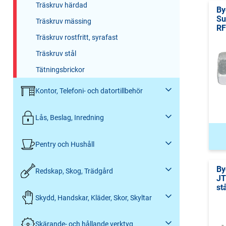
Träskruv härdad
By
Su
Träskruv mässing
RF
Träskruv rostfritt, syrafast
Träskruv stål
Tätningsbrickor
Kontor, Telefoni- och datortillbehör
Lås, Beslag, Inredning
Pentry och Hushåll
By
Redskap, Skog, Trädgård
JT
st
Skydd, Handskar, Kläder, Skor, Skyltar
Skärande- och hållande verktyg