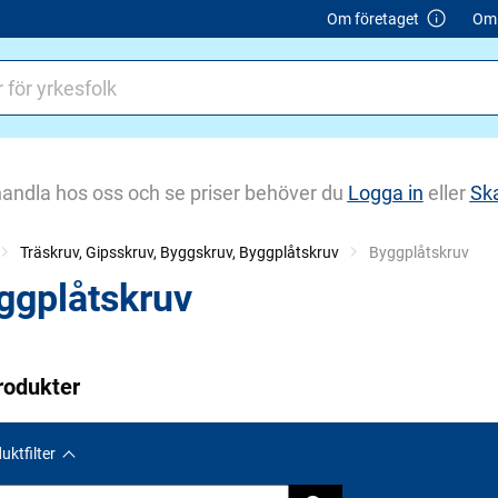
Om företaget
Om 
handla hos oss och se priser behöver du
Logga in
eller
Sk
Träskruv, Gipsskruv, Byggskruv, Byggplåtskruv
Current:
Byggplåtskruv
ggplåtskruv
rodukter
uktfilter