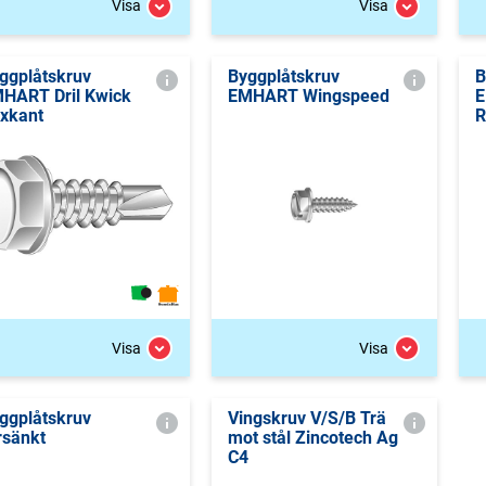
Visa
Visa
ggplåtskruv
Byggplåtskruv
B
HART Dril Kwick
EMHART Wingspeed
E
xkant
R
Visa
Visa
ggplåtskruv
Vingskruv V/S/B Trä
rsänkt
mot stål Zincotech Ag
C4