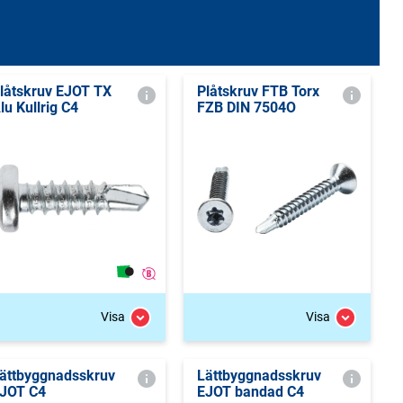
låtskruv EJOT TX
Plåtskruv FTB Torx
lu Kullrig C4
FZB DIN 7504O
Visa
Visa
ättbyggnadsskruv
Lättbyggnadsskruv
JOT C4
EJOT bandad C4