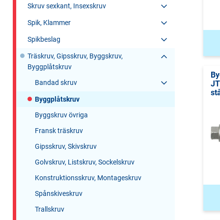
Skruv sexkant, Insexskruv
Spik, Klammer
Spikbeslag
Träskruv, Gipsskruv, Byggskruv,
Byggplåtskruv
By
Bandad skruv
JT
st
Byggplåtskruv
Byggskruv övriga
Fransk träskruv
Gipsskruv, Skivskruv
Golvskruv, Listskruv, Sockelskruv
Konstruktionsskruv, Montageskruv
Spånskiveskruv
Trallskruv