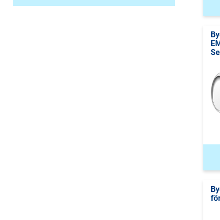
By
EM
Se
By
fö