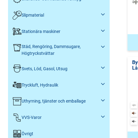
Slipmaterial
Stationära maskiner
Städ, Rengöring, Dammsugare,
Högtryckstvättar
By
Lå
Svets, Löd, Gasol, Utsug
Tryckluft, Hydraulik
Uthyrning, tjänster och emballage
VVS-Varor
Övrigt