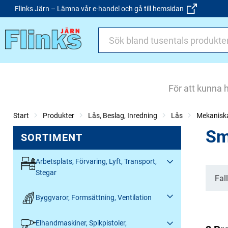
Flinks Järn – Lämna vår e-handel och gå till hemsidan
För att kunna 
Start
Produkter
Lås, Beslag, Inredning
Lås
Mekaniska
Sm
SORTIMENT
Arbetsplats, Förvaring, Lyft, Transport,
Stegar
Kate
Fal
Byggvaror, Formsättning, Ventilation
Elhandmaskiner, Spikpistoler,