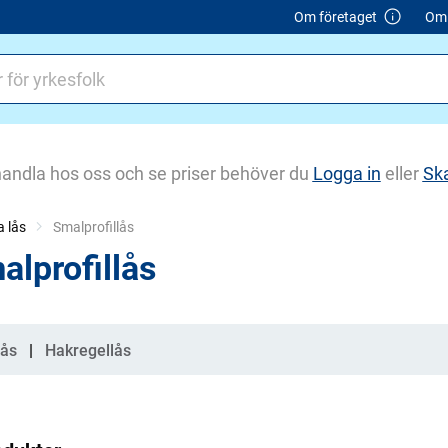
Om företaget
Om 
handla hos oss och se priser behöver du
Logga in
eller
Sk
 lås
Current:
Smalprofillås
alprofillås
gorier
lås
Hakregellås