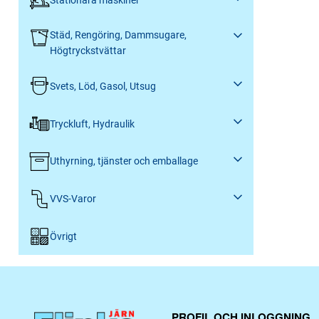
Städ, Rengöring, Dammsugare,
Högtryckstvättar
Svets, Löd, Gasol, Utsug
Tryckluft, Hydraulik
Uthyrning, tjänster och emballage
VVS-Varor
Övrigt
PROFIL OCH INLOGGNING