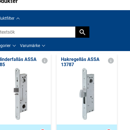
odukter
uktfilter
gorier
Varumärke
linderfallås ASSA
Hakregellås ASSA
85
13787