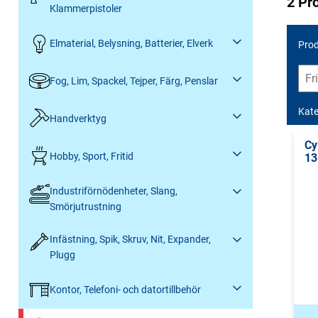
2 Pr
Klammerpistoler
Elmaterial, Belysning, Batterier, Elverk
Prod
Fog, Lim, Spackel, Tejper, Färg, Penslar
Kate
Handverktyg
Cy
Hobby, Sport, Fritid
13
Industriförnödenheter, Slang,
Smörjutrustning
Infästning, Spik, Skruv, Nit, Expander,
Plugg
Kontor, Telefoni- och datortillbehör