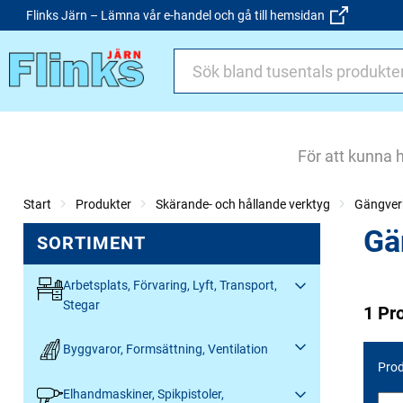
Flinks Järn – Lämna vår e-handel och gå till hemsidan
För att kunna 
Start
Produkter
Skärande- och hållande verktyg
Gängver
Gä
SORTIMENT
Arbetsplats, Förvaring, Lyft, Transport,
Stegar
1 Pr
Byggvaror, Formsättning, Ventilation
Prod
Elhandmaskiner, Spikpistoler,