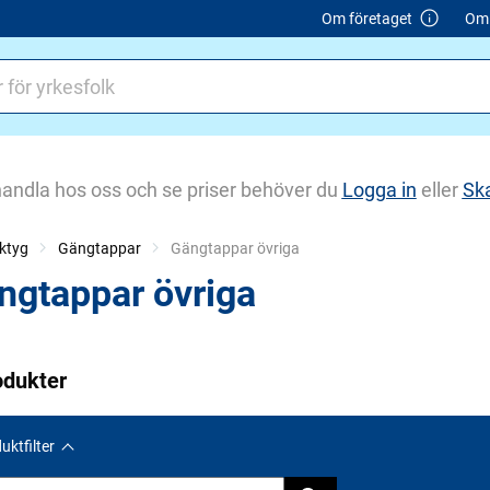
Om företaget
Om 
handla hos oss och se priser behöver du
Logga in
eller
Sk
ktyg
Gängtappar
Current:
Gängtappar övriga
ngtappar övriga
odukter
uktfilter