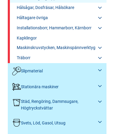
Hålsågar, Dosfräsar, Hålsökare
Håltagare övriga
Installationsborr, Hammarborr, Kärnborr
Kapklingor
Maskinskruvstycken, Maskinspännverktyg
Träborr
Slipmaterial
Stationära maskiner
Städ, Rengöring, Dammsugare,
Högtryckstvättar
Svets, Löd, Gasol, Utsug