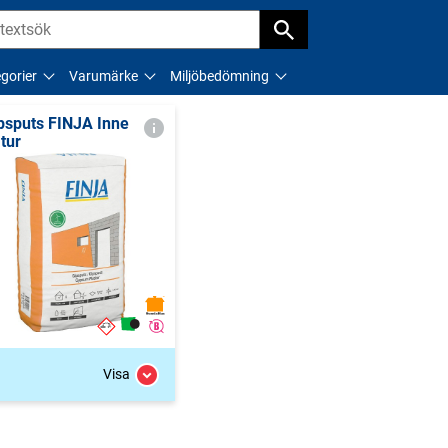
gorier
Varumärke
Miljöbedömning
psputs FINJA Inne
tur
Visa