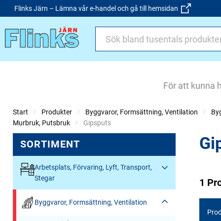
Flinks Järn – Lämna vår e-handel och gå till hemsidan
För att kunna 
Start
Produkter
Byggvaror, Formsättning, Ventilation
By
Murbruk, Putsbruk
Current:
Gipsputs
Gi
SORTIMENT
Arbetsplats, Förvaring, Lyft, Transport,
Stegar
1 Pr
Byggvaror, Formsättning, Ventilation
Prod