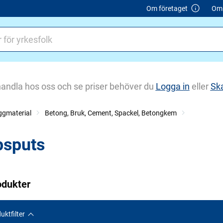
Om företaget
Om 
handla hos oss och se priser behöver du
Logga in
eller
Sk
ggmaterial
Betong, Bruk, Cement, Spackel, Betongkem
psputs
odukter
uktfilter