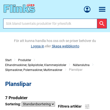
Meny
För att kunna handla hos oss och se priser behöver du
Logga in
eller
Skapa webbkonto
Start
Produkter
Elhandmaskiner, Spikpistoler, Klammerpistoler
Nätanslutna
Current:
Planslipar
Slipmaskiner, Polermaskiner, Multimaskiner
Planslipar
7 Produkter
Sortering:
Filtrera artiklar