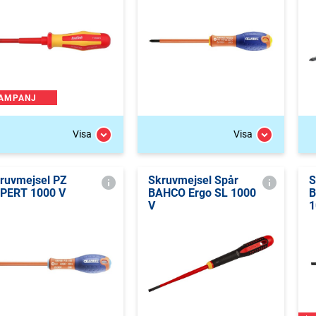
AMPANJ
Visa
Visa
ruvmejsel PZ
Skruvmejsel Spår
S
PERT 1000 V
BAHCO Ergo SL 1000
B
V
1