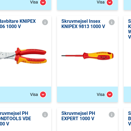
Visa
Visa
davbitare KNIPEX
Skruvmejsel Insex
S
06 1000 V
KNIPEX 9813 1000 V
K
W
V
Visa
Visa
ruvmejsel PH
Skruvmejsel PH
S
ONDTOOLS VDE
EXPERT 1000 V
B
00 V
V