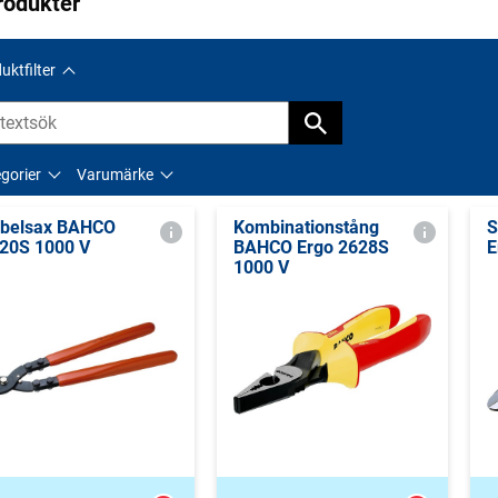
rodukter
uktfilter
gorier
Varumärke
belsax BAHCO
Kombinationstång
S
20S 1000 V
BAHCO Ergo 2628S
E
1000 V