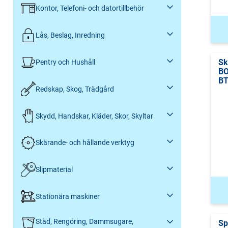
Kontor, Telefoni- och datortillbehör
Lås, Beslag, Inredning
Sk
Pentry och Hushåll
B
BT
Redskap, Skog, Trädgård
Skydd, Handskar, Kläder, Skor, Skyltar
Skärande- och hållande verktyg
Slipmaterial
Stationära maskiner
Städ, Rengöring, Dammsugare,
Sp