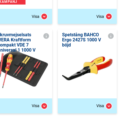
KAMPANJ
Visa
Visa
kruvmejselsats
Spetstång BAHCO
ERA Kraftform
Ergo 2427S 1000 V
ompakt VDE 7
böjd
niversal 1 1000 V
Visa
Visa