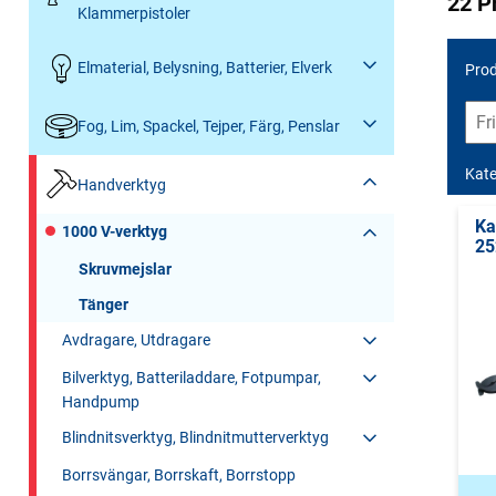
22 P
Klammerpistoler
Elmaterial, Belysning, Batterier, Elverk
Prod
Fog, Lim, Spackel, Tejper, Färg, Penslar
Kate
Handverktyg
Ka
1000 V-verktyg
25
Skruvmejslar
Tänger
Avdragare, Utdragare
Bilverktyg, Batteriladdare, Fotpumpar,
Handpump
Blindnitsverktyg, Blindnitmutterverktyg
Borrsvängar, Borrskaft, Borrstopp