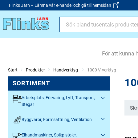
Flinks Järn – Lämna vår e-handel och gå till hemsidan
För att kunna 
Start
Produkter
Handverktyg
Current:
1000 V-verktyg
10
SORTIMENT
Arbetsplats, Förvaring, Lyft, Transport,
Stegar
Kate
Skr
Byggvaror, Formsättning, Ventilation
Elhandmaskiner, Spikpistoler,