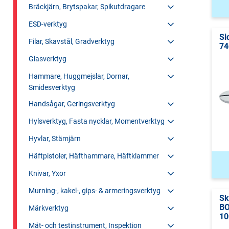
Bräckjärn, Brytspakar, Spikutdragare
ESD-verktyg
Si
Filar, Skavstål, Gradverktyg
74
Glasverktyg
Hammare, Huggmejslar, Dornar,
Smidesverktyg
Handsågar, Geringsverktyg
Hylsverktyg, Fasta nycklar, Momentverktyg
Hyvlar, Stämjärn
Häftpistoler, Häfthammare, Häftklammer
Knivar, Yxor
Murning-, kakel-, gips- & armeringsverktyg
Sk
B
Märkverktyg
10
Mät- och testinstrument, Inspektion