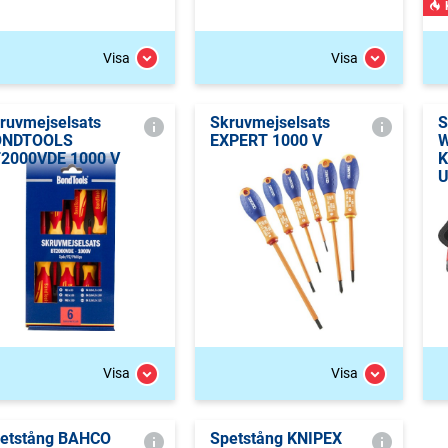
Visa
Visa
ruvmejselsats
Skruvmejselsats
S
ONDTOOLS
EXPERT 1000 V
W
2000VDE 1000 V
K
U
Visa
Visa
etstång BAHCO
Spetstång KNIPEX