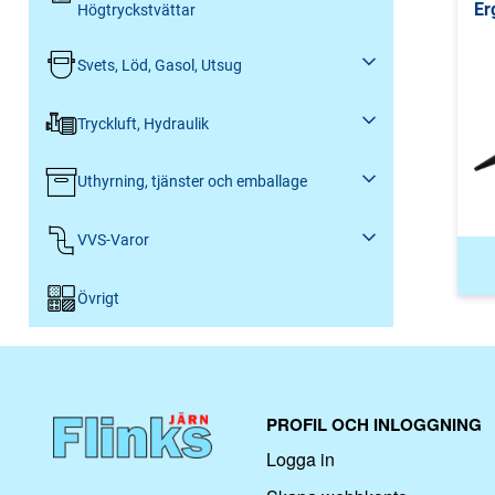
Er
Högtryckstvättar
Svets, Löd, Gasol, Utsug
Tryckluft, Hydraulik
Uthyrning, tjänster och emballage
VVS-Varor
Övrigt
PROFIL OCH INLOGGNING
Logga in