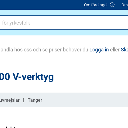
Om företaget
Om 
handla hos oss och se priser behöver du
Logga in
eller
Sk
00 V-verktyg
gorier
uvmejslar
Tänger