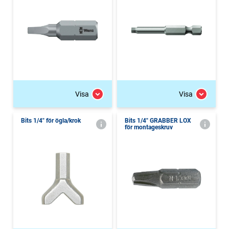
Visa
Visa
Bits 1/4" för ögla/krok
Bits 1/4" GRABBER LOX
för montageskruv