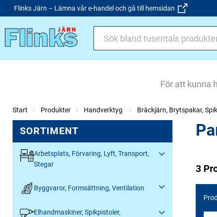
Flinks Järn – Lämna vår e-handel och gå till hemsidan
För att kunna 
Start
Produkter
Handverktyg
Bräckjärn, Brytspakar, Spi
Pa
SORTIMENT
Arbetsplats, Förvaring, Lyft, Transport,
Stegar
3 Pr
Byggvaror, Formsättning, Ventilation
Prod
Elhandmaskiner, Spikpistoler,