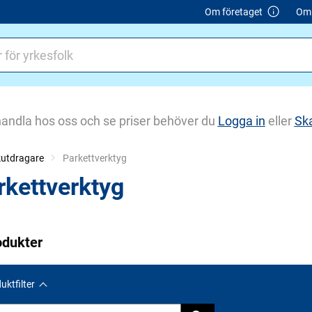
Om företaget
Om 
handla hos oss och se priser behöver du
Logga in
eller
Sk
kutdragare
Current:
Parkettverktyg
rkettverktyg
odukter
uktfilter