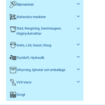
Slipmaterial
Stationära maskiner
Städ, Rengöring, Dammsugare,
Högtryckstvättar
Svets, Löd, Gasol, Utsug
Tryckluft, Hydraulik
Uthyrning, tjänster och emballage
VVS-Varor
Övrigt