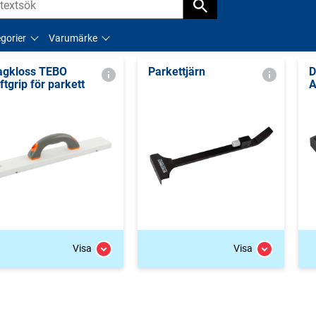
gorier
Varumärke
agkloss TEBO
Parkettjärn
D
ftgrip för parkett
A
Visa
Visa