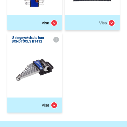
Visa
Visa
U-ringnyckelsats tum
BONDTOOLS BT412
Visa