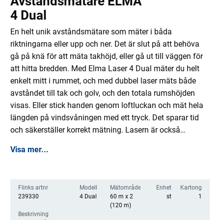
Avståndsmätare ELMA
4 Dual
En helt unik avståndsmätare som mäter i båda
riktningarna eller upp och ner. Det är slut på att behöva
gå på knä för att mäta takhöjd, eller gå ut till väggen för
att hitta bredden. Med Elma Laser 4 Dual mäter du helt
enkelt mitt i rummet, och med dubbel laser mäts både
avståndet till tak och golv, och den totala rumshöjden
visas. Eller stick handen genom loftluckan och mät hela
längden på vindsvåningen med ett tryck. Det sparar tid
och säkerställer korrekt mätning. Lasern är också
utrustad med en digital färgdisplay som roterar beroende
Visa mer...
på hur instrumentet hålls, vilket gör avläsningen enkel.
Förutom digital visning av lutning har en digital version
av vattenpassets bubbla lagts till, som med tydlig grön
Flinks artnr
Modell
Mätområde
Enhet
Kartong
färg indikerar när instrumentet hålls horisontellt. Vidare är
239330
4 Dual
60 m x 2
st
1
instrumentet utrustat med många standardfunktioner
(120 m)
Beskrivning
från professionella avståndsmätare, t.ex. Tracking för