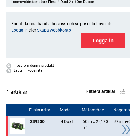
Laseravståndsmätare Elma 4 Dual 2 x 60m Dubbel
kontinuerlig mätning, Pythagoras-funktion för indirekt
mätning av exempelvis fasadhöjder, m.m. Det har även
+/- funktion samt en räknare för att beräkna ytor och
För att kunna handla hos oss och se priser behöver du
volym.
Logga in
eller
Skapa webbkonto
Levereras komplett med väska, batterier och svensk
Logga in
bruksanvisning.
Strömförsörjning, batteri 1 Li-ion (inkl.)
Strömförsörjning/laddare, Matningsspänning 110 V - 230
Tipsa om denna produkt
Lägg i inköpslista
V AC
1 artiklar
Filtrera artiklar
Flinks artnr
Modell
Mätområde
Noggrannh
239330
4 Dual
60 m x 2 (120
±2mm+0,0
m)