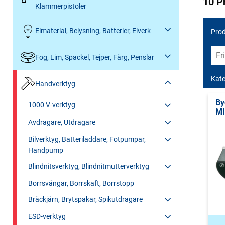
10 P
Klammerpistoler
Elmaterial, Belysning, Batterier, Elverk
Prod
Fog, Lim, Spackel, Tejper, Färg, Penslar
Kate
Handverktyg
By
1000 V-verktyg
MI
Avdragare, Utdragare
Bilverktyg, Batteriladdare, Fotpumpar,
Handpump
Blindnitsverktyg, Blindnitmutterverktyg
Borrsvängar, Borrskaft, Borrstopp
Bräckjärn, Brytspakar, Spikutdragare
ESD-verktyg