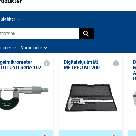
rodukter
uktfilter
gorier
Varumärke
gelmikrometer
Digitalskjutmått
D
TUTOYO Serie 102
METREO MT200
A
D