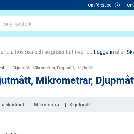
Om företaget
Om 
handla hos oss och se priser behöver du
Logga in
eller
Sk
ent
Current:
Skjutmått, Mikrometrar, Djupmått, Höjdmått
jutmått, Mikrometrar, Djupmåt
gorier
italskjutmått
Mikrometrar
Skjutmått