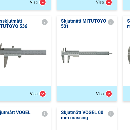
Visa
Visa
tsskjutmått
Skjutmått MITUTOYO
S
TUTOYO 536
531
m
Visa
Visa
jutmått VOGEL
Skjutmått VOGEL 80
mm mässing