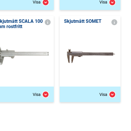
Visa
Visa
kjutmått SCALA 100
Skjutmått SOMET
m rostfritt
Visa
Visa