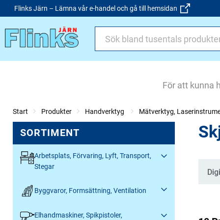
Flinks Järn – Lämna vår e-handel och gå till hemsidan
För att kunna 
Start
Produkter
Handverktyg
Mätverktyg, Laserinstrum
Sk
SORTIMENT
Arbetsplats, Förvaring, Lyft, Transport,
Stegar
Kate
Dig
Byggvaror, Formsättning, Ventilation
Elhandmaskiner, Spikpistoler,