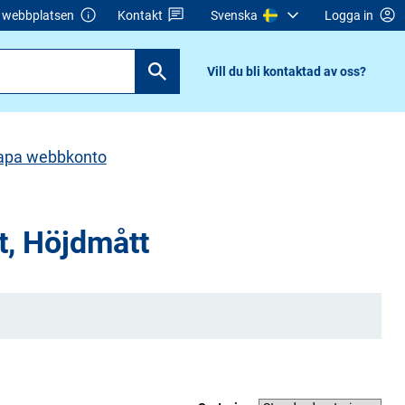
webbplatsen
Kontakt
Svenska
Logga in
Vill du bli kontaktad av oss?
apa webbkonto
t, Höjdmått