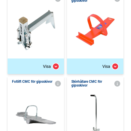
gipsskivor
Visa
Visa
Fotlift CMC för gipsskivor
Skivhållare CMC för
gipsskivor