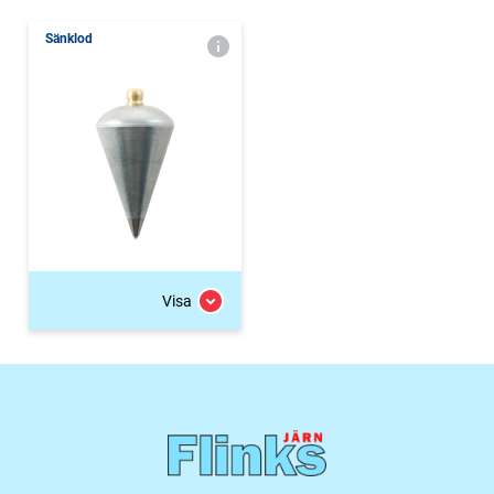
Sänklod
Visa