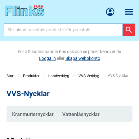
Meny
För att kunna handla hos oss och se priser behöver du
Logga in
eller
Skapa webbkonto
Current:
VVS-Nycklar
Start
Produkter
Handverktyg
VVS-Verktyg
VVS-Nycklar
Kategorier
Kranmutternycklar
Vattenlåsnycklar